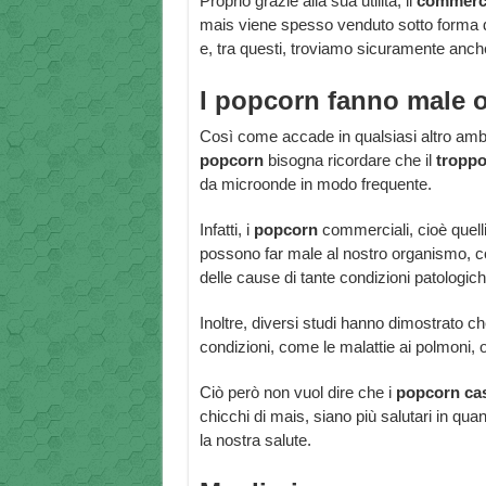
Proprio grazie alla sua utilità, il
commerc
mais viene spesso venduto sotto forma 
e, tra questi, troviamo sicuramente anch
I popcorn fanno male 
Così come accade in qualsiasi altro ambit
popcorn
bisogna ricordare che il
troppo
da microonde in modo frequente.
Infatti, i
popcorn
commerciali, cioè quell
possono far male al nostro organismo,
delle cause di tante condizioni patologic
Inoltre, diversi studi hanno dimostrato ch
condizioni, come le malattie ai polmoni, o
Ciò però non vuol dire che i
popcorn ca
chicchi di mais, siano più salutari in q
la nostra salute.