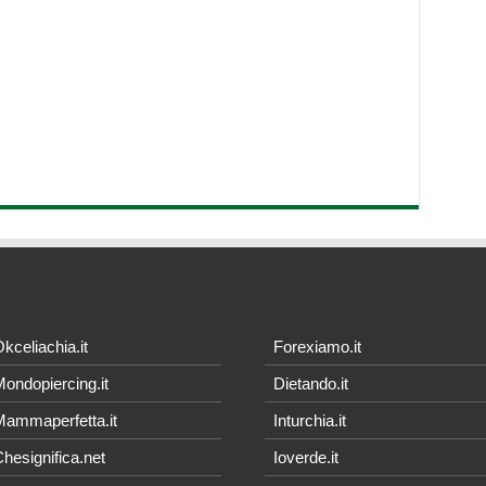
kceliachia.it
Forexiamo.it
ondopiercing.it
Dietando.it
ammaperfetta.it
Inturchia.it
hesignifica.net
Ioverde.it