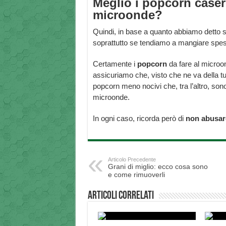
Meglio i popcorn casere
microonde?
Quindi, in base a quanto abbiamo detto s
soprattutto se tendiamo a mangiare spess
Certamente i
popcorn
da fare al microon
assicuriamo che, visto che ne va della tu
popcorn meno nocivi che, tra l’altro, so
microonde.
In ogni caso, ricorda però di
non abusa
Articolo Precedente
Grani di miglio: ecco cosa sono
e come rimuoverli
Articoli correlati