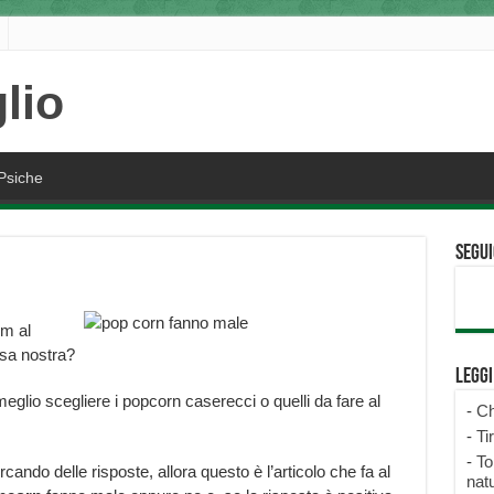
Psiche
Segui
lm al
sa nostra?
Legg
glio scegliere i popcorn caserecci o quelli da fare al
-
Ch
-
Ti
-
To
ando delle risposte, allora questo è l’articolo che fa al
natu