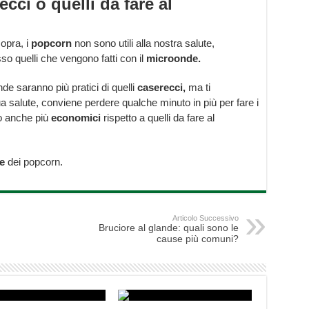
cci o quelli da fare al
opra, i
popcorn
non sono utili alla nostra salute,
o quelli che vengono fatti con il
microonde.
de saranno più pratici di quelli
caserecci,
ma ti
a salute, conviene perdere qualche minuto in più per fare i
no anche più
economici
rispetto a quelli da fare al
re
dei popcorn.
Articolo Successivo
Bruciore al glande: quali sono le
cause più comuni?