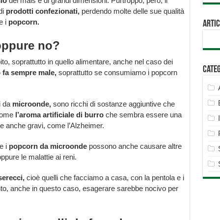
io
del mais è di grandi dimensioni. Purtroppo, però, il
di
prodotti confezionati,
perdendo molte delle sue qualità
e i
popcorn.
Artic
oppure no?
o, soprattutto in quello alimentare, anche nel caso dei
Cate
 fa sempre male,
soprattutto se consumiamo i popcorn
i da
microonde,
sono ricchi di sostanze aggiuntive che
 come
l’aroma artificiale di burro
che sembra essere una
he anche gravi, come l’Alzheimer.
e i
popcorn da microonde
possono anche causare altre
ppure le malattie ai reni.
serecci,
cioè quelli che facciamo a casa, con la pentola e i
uanto, anche in questo caso, esagerare sarebbe nocivo per