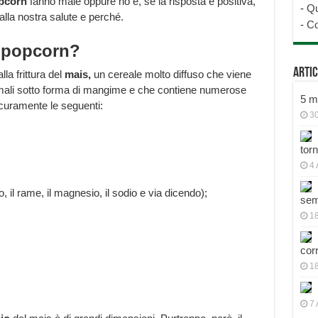
pcorn
fanno male oppure no e, se la risposta è positiva,
-
Qu
la nostra salute e perché.
-
Co
i popcorn?
Artic
lla frittura del
mais,
un cereale molto diffuso che viene
imali sotto forma di mangime e che contiene numerose
5 mo
icuramente le seguenti:
30
tor
4 
sio, il rame, il magnesio, il sodio e via dicendo);
sem
18
cor
1
7 