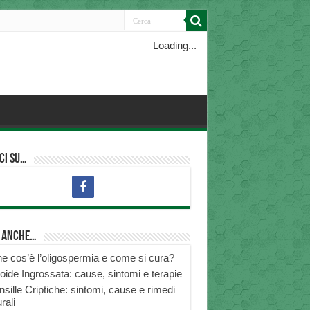
Loading...
ci su…
i anche…
e cos’è l’oligospermia e come si cura?
roide Ingrossata: cause, sintomi e terapie
nsille Criptiche: sintomi, cause e rimedi
rali