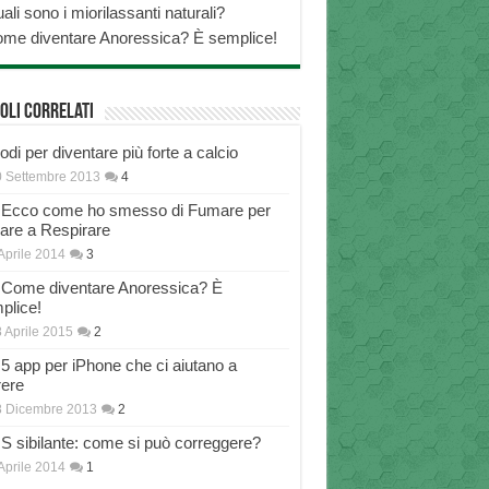
ali sono i miorilassanti naturali?
me diventare Anoressica? È semplice!
oli correlati
di per diventare più forte a calcio
 Settembre 2013
4
Ecco come ho smesso di Fumare per
nare a Respirare
Aprile 2014
3
Come diventare Anoressica? È
plice!
 Aprile 2015
2
5 app per iPhone che ci aiutano a
rere
8 Dicembre 2013
2
S sibilante: come si può correggere?
Aprile 2014
1