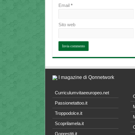
Email
*
Sito web
I magazine di Qonnetwork
Curriculumvitaeeuropeo.net
O
Passionetattoo.it
M
Troppodolce.it
M
Scoprilamela.it
C
Goprestiti.it