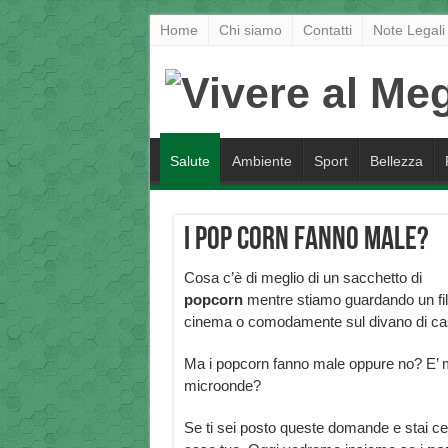
Home
Chi siamo
Contatti
Note Legali
Salute
Ambiente
Sport
Bellezza
I pop corn fanno male?
Cosa c’è di meglio di un sacchetto di
popcorn
mentre stiamo guardando un fi
cinema o comodamente sul divano di ca
Ma i popcorn fanno male oppure no? E’ me
microonde?
Se ti sei posto queste domande e stai cerc