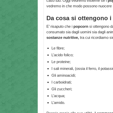
caso tuo. Oggi vedremo insieme se i
po
vedremo in che modo possono nuocere al
Da cosa si ottengono 
E’ risaputo che i
popcorn
si ottengono da
consumato sia dagli uomini sia dagli an
sostanze nutritive,
tra cui ricordiamo s
Le fibre;
L’acido folico;
Le proteine;
I sali minerali, (ossia il ferro, il potas
Gli aminoacidi;
I carboidrati;
Gli zuccheri;
L’acqua;
L’amido.