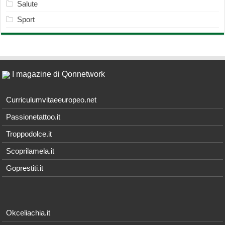
Salute
Sport
I magazine di Qonnetwork
Curriculumvitaeeuropeo.net
Passionetattoo.it
Troppodolce.it
Scoprilamela.it
Goprestiti.it
Okceliachia.it