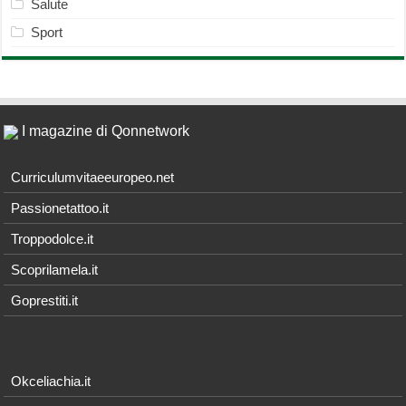
Salute
Sport
I magazine di Qonnetwork
Curriculumvitaeeuropeo.net
Passionetattoo.it
Troppodolce.it
Scoprilamela.it
Goprestiti.it
Okceliachia.it