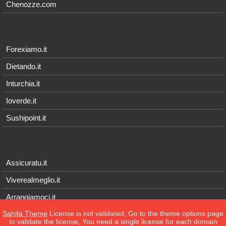
Chenozze.com
Forexiamo.it
Dietando.it
Inturchia.it
Ioverde.it
Sushipoint.it
Assicuratu.it
Viverealmeglio.it
Arrangiamoci.it
Sahifa Theme
License is not validated, Go to the theme options page
Tecnichef.it
to validate the license, You need a single license for each domain