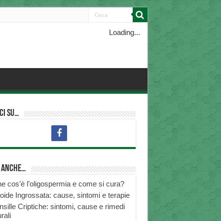
Loading...
ci su…
i anche…
e cos’è l’oligospermia e come si cura?
roide Ingrossata: cause, sintomi e terapie
nsille Criptiche: sintomi, cause e rimedi
rali