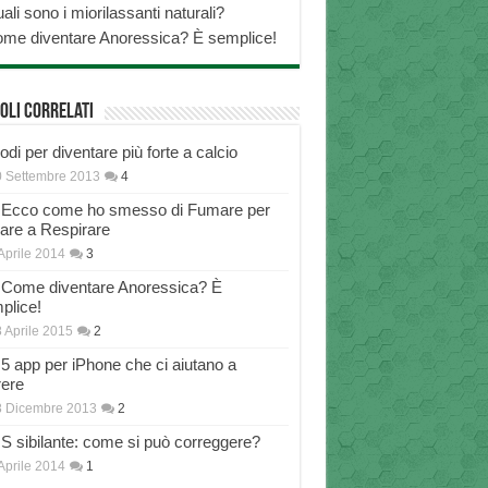
ali sono i miorilassanti naturali?
me diventare Anoressica? È semplice!
oli correlati
di per diventare più forte a calcio
 Settembre 2013
4
Ecco come ho smesso di Fumare per
nare a Respirare
Aprile 2014
3
Come diventare Anoressica? È
plice!
 Aprile 2015
2
5 app per iPhone che ci aiutano a
rere
8 Dicembre 2013
2
S sibilante: come si può correggere?
Aprile 2014
1