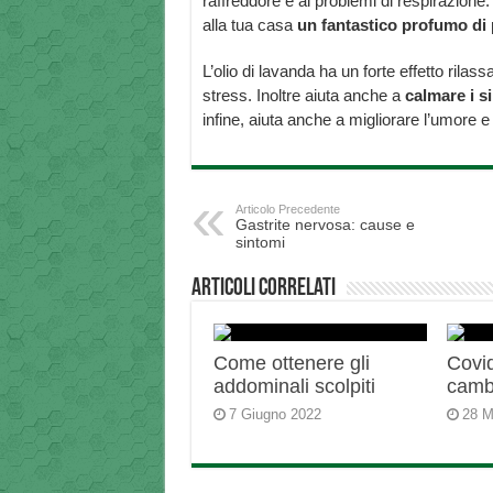
raffreddore e ai problemi di respirazione. 
alla tua casa
un fantastico profumo di p
L’olio di lavanda ha un forte effetto ril
stress. Inoltre aiuta anche a
calmare i 
infine, aiuta anche a migliorare l’umore e 
Articolo Precedente
Gastrite nervosa: cause e
sintomi
Articoli correlati
Come ottenere gli
Covid
addominali scolpiti
camb
7 Giugno 2022
28 M