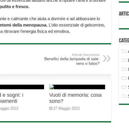
Gli oli essenziali aiutano anche a ripulire l’aria e a donare
ulito e fresco.
Artic
assante e calmante che aiuta a dormire e ad abbassare lo
sintomi della menopausa.
L’olio essenziale di gelsomino,
a ritrovare l’energia fisica ed emotiva.
Cate
Articolo Successivo
Benefici della lampada di sale:
vero o falso?
 e sogni: i
Vuoti di memoria: cosa
iamenti
sono?
aggio 2022
27 Maggio 2022