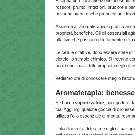
Bisogna però fare attenzione al rischio d
rossore, prurito, irritazioni, bruciore e per
possono avere anche proprietà antidolori
Assieme all’aromaterapia si pratica anc
proprietà benefiche. Gli oli essenziali agi
olfattive che passano direttamente nella 
Le cellule olfattive, dopo essere state s
elettrici lo stimolo chimico. Si trovano
puoi beneficiare delle proprietà degli oli
Vediamo ora di conoscere meglio l’aroma
Aromaterapia: benesser
Se hai un
vaporizzatore
, puoi godere d
tua. Aggiungi qualche goccia di olio essen
utilizza l’olio essenziale di menta, rosma
L’olio di menta, di tea tree e gli oli bals