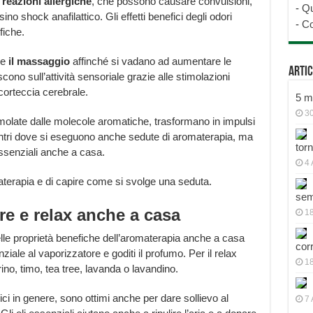
i
reazioni allergiche
, che possono causare convulsioni,
-
Qu
sino shock anafilattico. Gli effetti benefici degli odori
-
Co
fiche.
he
il massaggio
affinché si vadano ad aumentare le
Artic
scono sull’attività sensoriale grazie alle stimolazioni
corteccia cerebrale.
5 mo
30
timolate dalle molecole aromatiche, trasformano in impulsi
 centri dove si eseguono anche sedute di aromaterapia, ma
tor
 essenziali anche a casa.
4 
terapia e di capire come si svolge una seduta.
sem
e e relax anche a casa
18
elle proprietà benefiche dell’aromaterapia anche a casa
cor
ziale al vaporizzatore e goditi il profumo. Per il relax
1
rino, timo, tea tree, lavanda o lavandino.
amici in genere, sono ottimi anche per dare sollievo al
7 