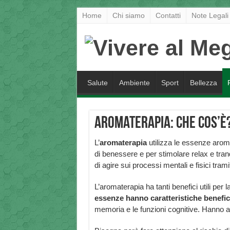
Home
Chi siamo
Contatti
Note Legali
Salute
Ambiente
Sport
Bellezza
Aromaterapia: che cos’è
L’
aromaterapia
utilizza le essenze aromat
di benessere e per stimolare relax e tranqu
di agire sui processi mentali e fisici tramit
L’aromaterapia ha tanti benefici utili per l
essenze hanno caratteristiche benefic
memoria e le funzioni cognitive. Hanno an