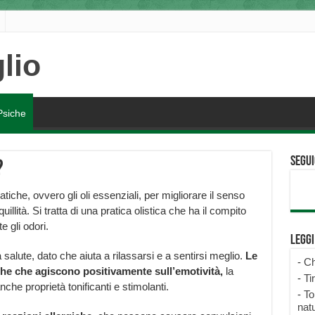
Psiche
Segui
?
iche, ovvero gli oli essenziali, per migliorare il senso
illità. Si tratta di una pratica olistica che ha il compito
e gli odori.
Legg
a salute, dato che aiuta a rilassarsi e a sentirsi meglio.
Le
-
Ch
he che agiscono positivamente sull’emotività,
la
-
Ti
che proprietà tonificanti e stimolanti.
-
To
natu