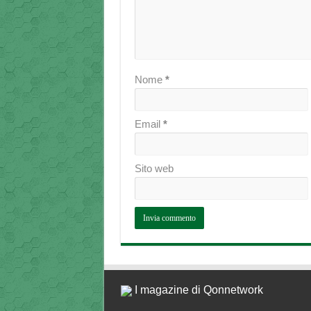
Nome
*
Email
*
Sito web
I magazine di Qonnetwork