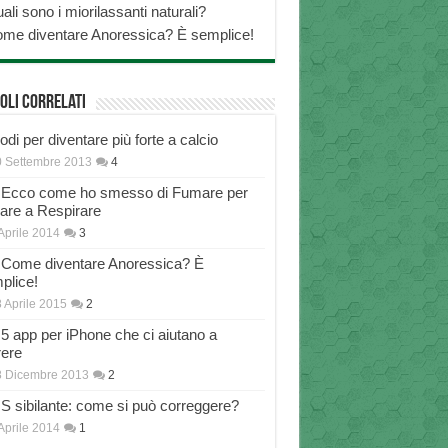
ali sono i miorilassanti naturali?
me diventare Anoressica? È semplice!
oli correlati
di per diventare più forte a calcio
 Settembre 2013
4
Ecco come ho smesso di Fumare per
nare a Respirare
Aprile 2014
3
Come diventare Anoressica? È
plice!
 Aprile 2015
2
5 app per iPhone che ci aiutano a
rere
8 Dicembre 2013
2
S sibilante: come si può correggere?
Aprile 2014
1