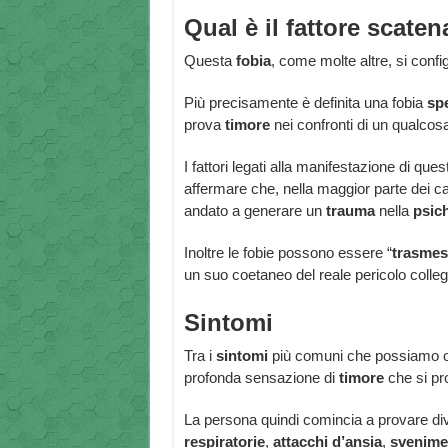
Qual è il fattore scate
Questa
fobia
, come molte altre, si con
Più precisamente è definita una fobia
spe
prova
timore
nei confronti di un qualcosa
I fattori legati alla manifestazione di q
affermare che, nella maggior parte dei c
andato a generare un
trauma
nella
psic
Inoltre le fobie possono essere “
trasmes
un suo coetaneo del reale pericolo colle
Sintomi
Tra i
sintomi
più comuni che possiamo oss
profonda sensazione di
timore
che si pr
La persona quindi comincia a provare d
respiratorie
,
attacchi d’ansia
,
svenime