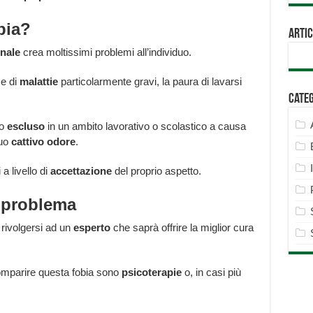
bia?
Artic
nale
crea moltissimi problemi all’individuo.
e di
malattie
particolarmente gravi, la paura di lavarsi
Cate
so
escluso
in un ambito lavorativo o scolastico a causa
suo
cattivo odore
.
a livello di
accettazione
del proprio aspetto.
 problema
 rivolgersi ad un
esperto
che saprà offrire la miglior cura
omparire questa fobia sono
psicoterapie
o, in casi più