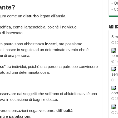
-
Qu
nante?
-
Co
figura come un
disturbo
legato all’
ansia
.
Artic
cifica
, come l’aracnofobia, poichè l’individuo
 di insensato.
5 mo
30
uesta paura sono abbastanza
incerti
, ma possiamo
asi, nasce in seguito ad un determinato evento che è
he
di una persona.
tor
4 
se
” tra individui, poichè una persona potrebbe convincere
gato ad una determinata cosa.
sem
18
cor
ervare dai soggetti che soffrono di ablutofobia vi è una
1
ova in occasione di bagni e docce.
iverse sensazioni negative come:
difficoltà
7 
nti
e
palpitazioni
.