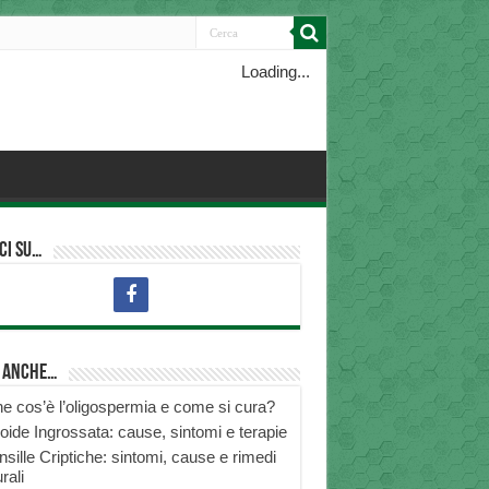
Loading...
ci su…
i anche…
e cos’è l’oligospermia e come si cura?
roide Ingrossata: cause, sintomi e terapie
nsille Criptiche: sintomi, cause e rimedi
rali