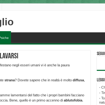
Psiche
Segui
 lavarsi
estano negli esseri umani vi è anche la paura
Legg
nte
strana
? Dovete sapere che in realtà è molto
diffusa
,
-
Ch
-
Ti
mamme lamentarsi del fatto che i propri bambini facciano
-
To
doccia. Bene, quello è un primo accenno di
ablutofobia
.
natu