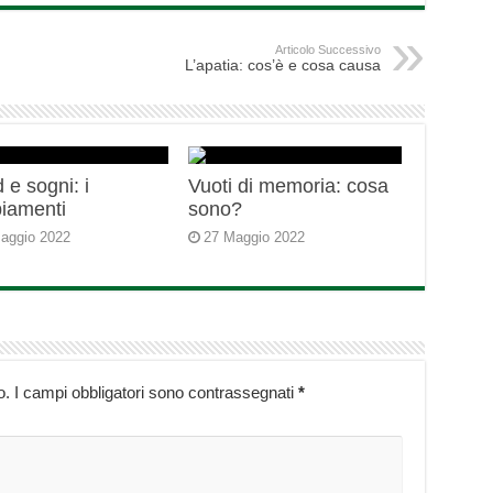
Articolo Successivo
L’apatia: cos’è e cosa causa
 e sogni: i
Vuoti di memoria: cosa
iamenti
sono?
aggio 2022
27 Maggio 2022
o.
I campi obbligatori sono contrassegnati
*