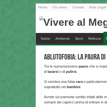
Home
Chi siamo
Contatti
Note Legali
Salute
Ambiente
Sport
Bellezza
Ablutofobia: la paura di
Tra le numerosissime
paure
che si manif
di
lavarsi
o di
pulirsi
.
Vi sembra una fobia
rara
e particolarme
soprattutto nei
bambini
.
Avrete sicuramente sentito infatti delle 
sempre dei capricci prima di entrare in 