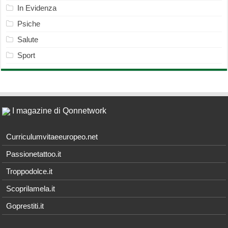
In Evidenza
Psiche
Salute
Sport
I magazine di Qonnetwork
Curriculumvitaeeuropeo.net
Passionetattoo.it
Troppodolce.it
Scoprilamela.it
Goprestiti.it