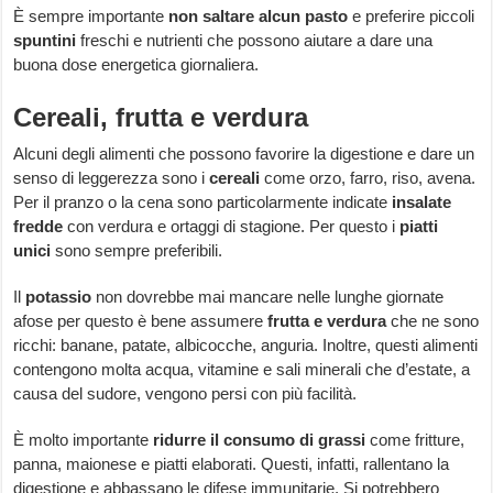
È sempre importante
non saltare alcun pasto
e preferire piccoli
spuntini
freschi e nutrienti che possono aiutare a dare una
buona dose energetica giornaliera.
Cereali, frutta e verdura
Alcuni degli alimenti che possono favorire la digestione e dare un
senso di leggerezza sono i
cereali
come orzo, farro, riso, avena.
Per il pranzo o la cena sono particolarmente indicate
insalate
fredde
con verdura e ortaggi di stagione. Per questo i
piatti
unici
sono sempre preferibili.
Il
potassio
non dovrebbe mai mancare nelle lunghe giornate
afose per questo è bene assumere
frutta e verdura
che ne sono
ricchi: banane, patate, albicocche, anguria. Inoltre, questi alimenti
contengono molta acqua, vitamine e sali minerali che d’estate, a
causa del sudore, vengono persi con più facilità.
È molto importante
ridurre il consumo di grassi
come fritture,
panna, maionese e piatti elaborati. Questi, infatti, rallentano la
digestione e abbassano le difese immunitarie. Si potrebbero