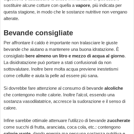
sostituire alcune cotture con quella a
vapore
, più indicata per
questa stagione, in modo che le sostanze nutritive non vengano
alterate.
Bevande consigliate
Per affrontare il caldo è importante non tralasciare le giuste
bevande che aiutano a mantenere una buona idratazione. È
consigliato
bere almeno un litro e mezzo di acqua al giorno
.
La disidratazione può portare a stati confusionali da non
sottovalutare. Inoltre bere molta acqua previene inestetismi
come cellulite e aiuta la pelle ad essere più sana.
Si dovrebbe fare attenzione al consumo di bevande
alcoliche
che contengono molte calorie. Inoltre l’alcol, essendo una
sostanza vasodilatatrice, accresce la sudorazione e il senso di
calore.
Infine sarebbe ottimale attenuare l’utilizzo di bevande
zuccherate
come succhi di frutta, aranciata, coca cola, etc.: contengono
calorie vuote
, dando energia ma nessuna sostanza nutritiva e