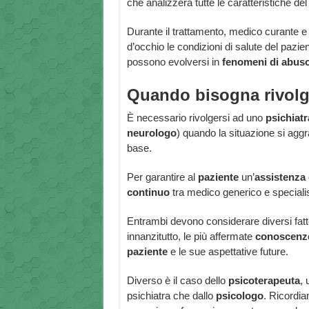
che analizzerà tutte le caratteristiche del
Durante il trattamento, medico curante e
d’occhio le condizioni di salute del pazie
possono evolversi in
fenomeni di abus
Quando bisogna rivolge
È necessario rivolgersi ad uno
psichiatr
neurologo
) quando la situazione si agg
base.
Per garantire al
paziente
un’
assistenza 
continuo
tra medico generico e specialis
Entrambi devono considerare diversi fatt
innanzitutto, le più affermate
conoscenze
paziente
e le sue aspettative future.
Diverso è il caso dello
psicoterapeuta
, 
psichiatra che dallo
psicologo
. Ricordi