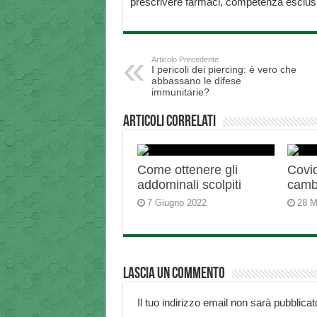
prescrivere farmaci, competenza esclusiv
Articolo Precedente
I pericoli dei piercing: è vero che
abbassano le difese
immunitarie?
Articoli correlati
Come ottenere gli
Covid
addominali scolpiti
camb
7 Giugno 2022
28 M
Lascia un commento
Il tuo indirizzo email non sarà pubblicat