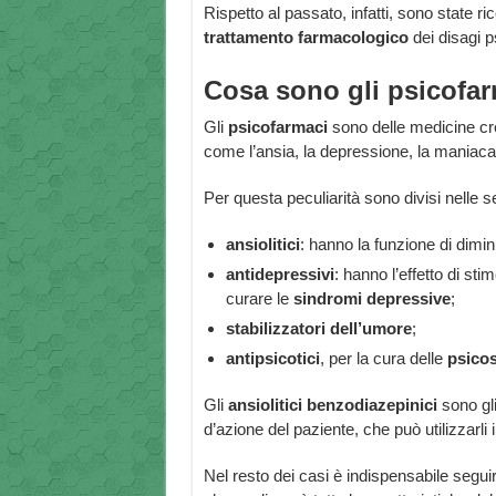
Rispetto al passato, infatti, sono state r
trattamento farmacologico
dei disagi ps
Cosa sono gli psicofa
Gli
psicofarmaci
sono delle medicine cre
come l’ansia, la depressione, la maniacalit
Per questa peculiarità sono divisi nelle s
ansiolitici
: hanno la funzione di diminu
antidepressivi
: hanno l’effetto di stim
curare le
sindromi depressive
;
stabilizzatori dell’umore
;
antipsicotici
, per la cura delle
psicos
Gli
ansiolitici benzodiazepinici
sono gli
d’azione del paziente, che può utilizzarl
Nel resto dei casi è indispensabile segu