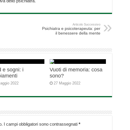
a dello psichiatra.
Articolo Successivo
Psichiatra e psicoterapeuta: per
il benessere della mente
 e sogni: i
Vuoti di memoria: cosa
iamenti
sono?
aggio 2022
27 Maggio 2022
o.
I campi obbligatori sono contrassegnati
*