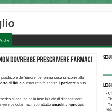
Psiche
Segui
e non dovrebbe prescrivere farmaci
 psichico e dell’umore, per prima cosa si ricorre alla
orto di fiducia
instaurato fa sentire il
paziente
a suo
Legg
-
Ch
nerico si occupa nella fase iniziale di diagnosticare i
-
Ti
rivere psicofarmaci, soprattutto
ansiolitici-ipnotici
.
-
To
natu