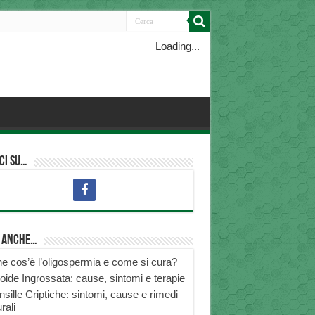
Loading...
ci su…
i anche…
e cos’è l’oligospermia e come si cura?
roide Ingrossata: cause, sintomi e terapie
nsille Criptiche: sintomi, cause e rimedi
rali