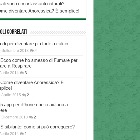
ali sono i miorilassanti naturali?
me diventare Anoressica? È semplice!
oli correlati
di per diventare più forte a calcio
 Settembre 2013
4
Ecco come ho smesso di Fumare per
nare a Respirare
Aprile 2014
3
Come diventare Anoressica? È
plice!
 Aprile 2015
2
5 app per iPhone che ci aiutano a
rere
8 Dicembre 2013
2
S sibilante: come si può correggere?
Aprile 2014
1