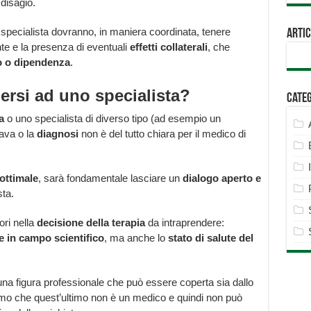
 disagio.
 specialista dovranno, in maniera coordinata, tenere
Artic
nte e la presenza di eventuali
effetti collaterali
, che
o o dipendenza
.
rsi ad uno specialista?
Cate
a
o uno specialista di diverso tipo (ad esempio un
rava o la
diagnosi
non è del tutto chiara per il medico di
ottimale
, sarà fondamentale lasciare un
dialogo aperto e
ta.
ori nella
decisione della terapia
da intraprendere:
 in campo scientifico
, ma anche lo
stato di salute del
una figura professionale che può essere coperta sia dallo
amo che quest’ultimo non è un medico e quindi non può