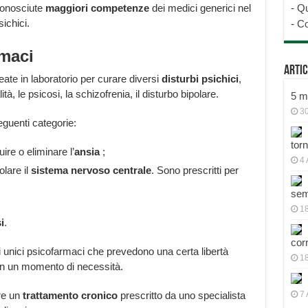
iconosciute
maggiori competenze
dei medici generici nel
-
Qu
ichici.
-
Co
rmaci
Artic
ate in laboratorio per curare diversi
disturbi psichici
,
à, le psicosi, la schizofrenia, il disturbo bipolare.
5 mo
30
eguenti categorie:
tor
ire o eliminare l’
ansia
;
4 
olare il
sistema nervoso centrale
. Sono prescritti per
sem
18
i
.
cor
 unici psicofarmaci che prevedono una certa libertà
1
i in un momento di necessità.
ire un
trattamento cronico
prescritto da uno specialista
7 