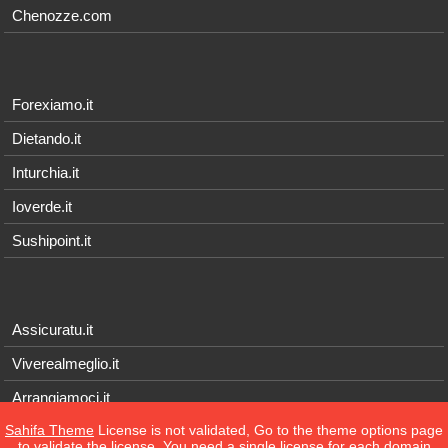
Chenozze.com
Forexiamo.it
Dietando.it
Inturchia.it
Ioverde.it
Sushipoint.it
Assicuratu.it
Viverealmeglio.it
Arrangiamoci.it
Sahifa Theme
License is not validated, Go to the theme options page
Tecnichef.it
to validate the license, You need a single license for each domain