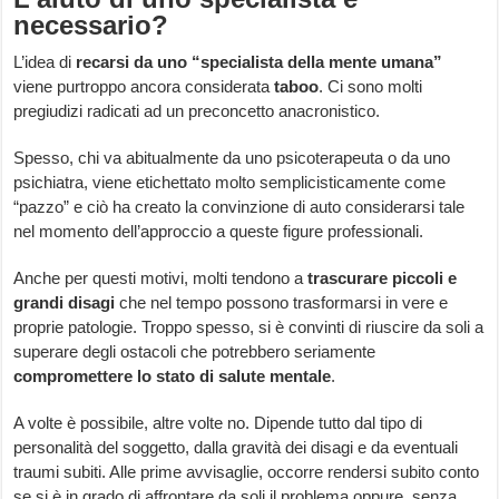
necessario?
L’idea di
recarsi da uno “specialista della mente umana”
viene purtroppo ancora considerata
taboo
. Ci sono molti
pregiudizi radicati ad un preconcetto anacronistico.
Spesso, chi va abitualmente da uno psicoterapeuta o da uno
psichiatra, viene etichettato molto semplicisticamente come
“pazzo” e ciò ha creato la convinzione di auto considerarsi tale
nel momento dell’approccio a queste figure professionali.
Anche per questi motivi, molti tendono a
trascurare piccoli e
grandi disagi
che nel tempo possono trasformarsi in vere e
proprie patologie. Troppo spesso, si è convinti di riuscire da soli a
superare degli ostacoli che potrebbero seriamente
compromettere lo stato di salute mentale
.
A volte è possibile, altre volte no. Dipende tutto dal tipo di
personalità del soggetto, dalla gravità dei disagi e da eventuali
traumi subiti. Alle prime avvisaglie, occorre rendersi subito conto
se si è in grado di affrontare da soli il problema oppure, senza